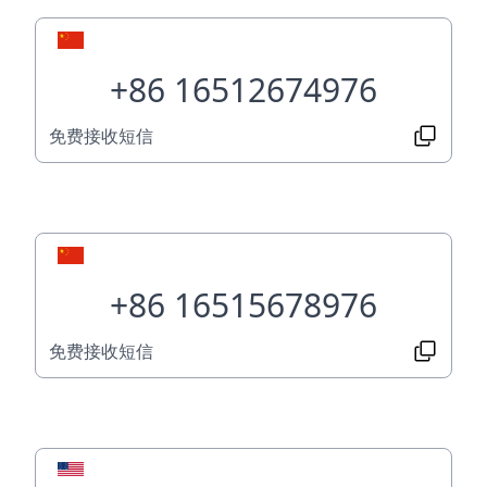
+86 16512674976
免费接收短信
+86 16515678976
免费接收短信