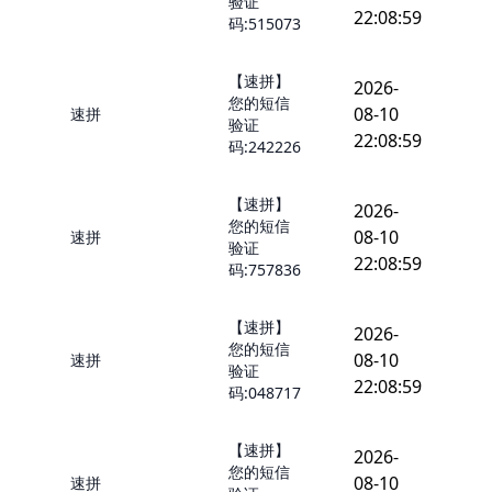
验证
22:08:59
码:515073
【速拼】
2026-
您的短信
08-10
速拼
验证
22:08:59
码:242226
【速拼】
2026-
您的短信
08-10
速拼
验证
22:08:59
码:757836
【速拼】
2026-
您的短信
08-10
速拼
验证
22:08:59
码:048717
【速拼】
2026-
您的短信
08-10
速拼