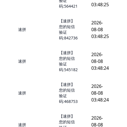
验证
03:48:25
码:564421
【速拼】
2026-
您的短信
08-08
速拼
验证
03:48:25
码:842736
【速拼】
2026-
您的短信
08-08
速拼
验证
03:48:24
码:545182
【速拼】
2026-
您的短信
08-08
速拼
验证
03:48:24
码:468753
【速拼】
2026-
您的短信
08-08
速拼