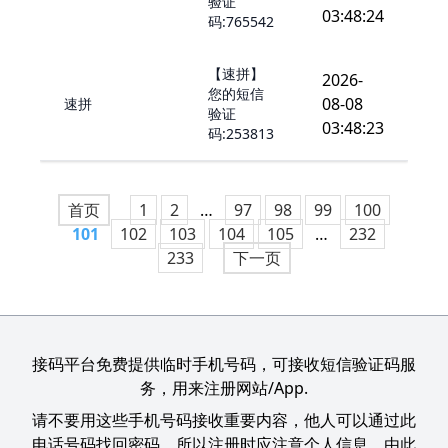
验证
03:48:24
码:765542
【速拼】
2026-
您的短信
08-08
速拼
验证
03:48:23
码:253813
首页
1
2
…
97
98
99
100
101
102
103
104
105
…
232
233
下一页
接码平台免费提供临时手机号码，可接收短信验证码服
务，用来注册网站/App.
请不要用这些手机号码接收重要内容，他人可以通过此
电话号码找回密码，所以注册时应注意个人信息，由此