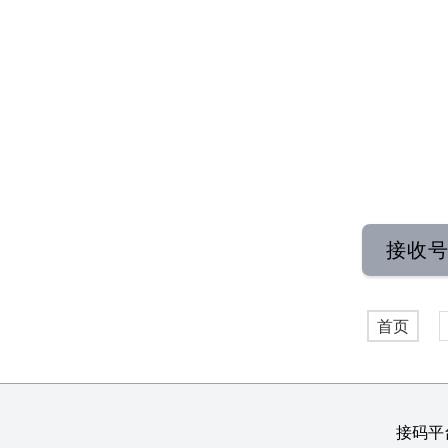
接收
首页
接码平