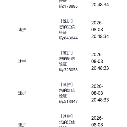
验证
20:48:34
码:178886
【速拼】
2026-
您的短信
08-08
速拼
验证
20:48:34
码:843644
【速拼】
2026-
您的短信
08-08
速拼
验证
20:48:33
码:325058
【速拼】
2026-
您的短信
08-08
速拼
验证
20:48:33
码:513347
【速拼】
2026-
您的短信
08-08
速拼