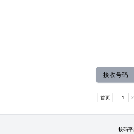
接收号码
首页
1
2
接码平