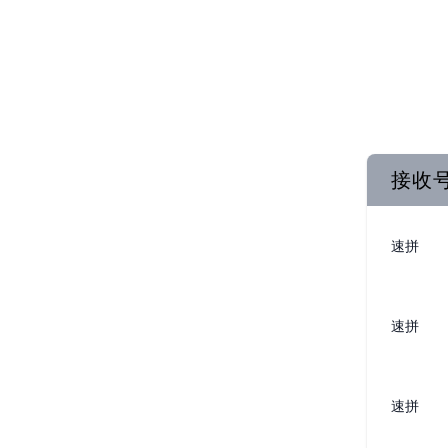
接收
速拼
速拼
速拼