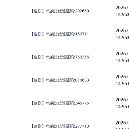
2026-
【速拼】您的短信验证码:202660
14:56:
2026-
【速拼】您的短信验证码:150711
14:56:
2026-
【速拼】您的短信验证码:760356
14:56:
2026-
【速拼】您的短信验证码:016683
14:56:
2026-
【速拼】您的短信验证码:346776
14:56:
2026-
【速拼】您的短信验证码:277713