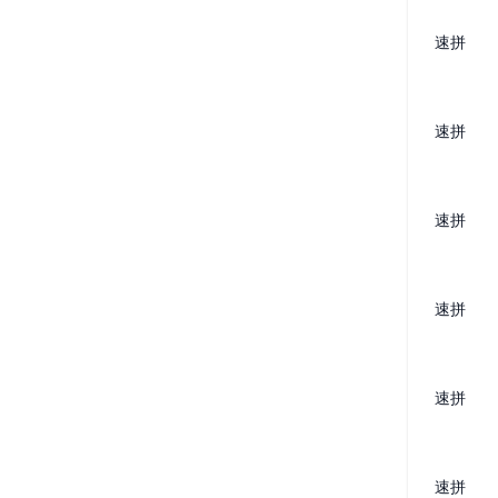
速拼
速拼
速拼
速拼
速拼
速拼