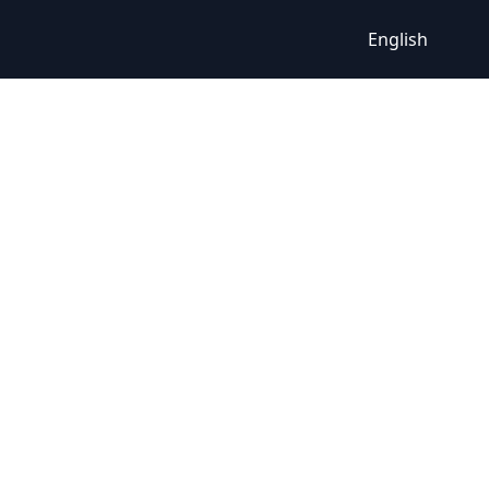
English