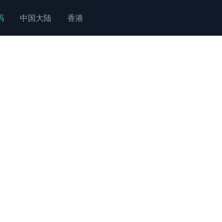
码
中国大陆
香港