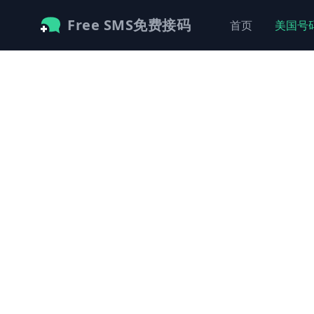
Free SMS免费接码
首页
美国号