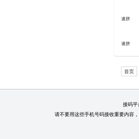
速拼
速拼
首页
接码平
请不要用这些手机号码接收重要内容，