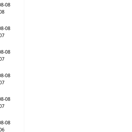
08-08
08
08-08
07
08-08
07
08-08
07
08-08
07
08-08
06