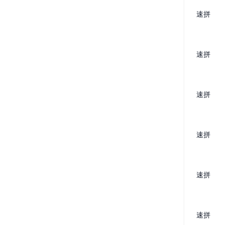
速拼
速拼
速拼
速拼
速拼
速拼