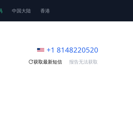
码
中国大陆
香港
+1 8148220520
获取最新短信
报告无法获取