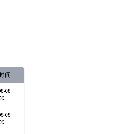
时间
08-08
09
08-08
09