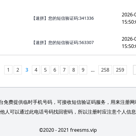
2026-
【速拼】您的短信验证码:341336
15:50:
2026-
【速拼】您的短信验证码:563307
15:50:
1
2
3
4
5
6
7
8
9
…
258
259
台免费提供临时手机号码，可接收短信验证码服务，用来注册网站/
他人可以通过此电话号码找回密码，所以注册时应注意个人信息
©2020 - 2021 freesms.vip