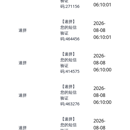
验证
06:10:01
码:271156
【速拼】
2026-
您的短信
08-08
速拼
验证
06:10:01
码:464456
【速拼】
2026-
您的短信
08-08
速拼
验证
06:10:00
码:414575
【速拼】
2026-
您的短信
08-08
速拼
验证
06:10:00
码:463276
【速拼】
2026-
您的短信
08-08
速拼