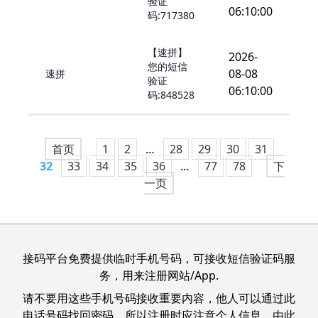
验证
06:10:00
码:717380
【速拼】
2026-
您的短信
08-08
速拼
验证
06:10:00
码:848528
首页
1
2
…
28
29
30
31
32
33
34
35
36
…
77
78
下
一页
接码平台免费提供临时手机号码，可接收短信验证码服
务，用来注册网站/App.
请不要用这些手机号码接收重要内容，他人可以通过此
电话号码找回密码，所以注册时应注意个人信息，由此