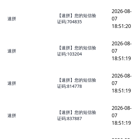
2026-08-
【速拼】您的短信验
07
速拼
证码:704835
18:51:20
2026-08-
【速拼】您的短信验
07
速拼
证码:103204
18:51:19
2026-08-
【速拼】您的短信验
07
速拼
证码:814778
18:51:19
2026-08-
【速拼】您的短信验
07
速拼
证码:837887
18:51:19