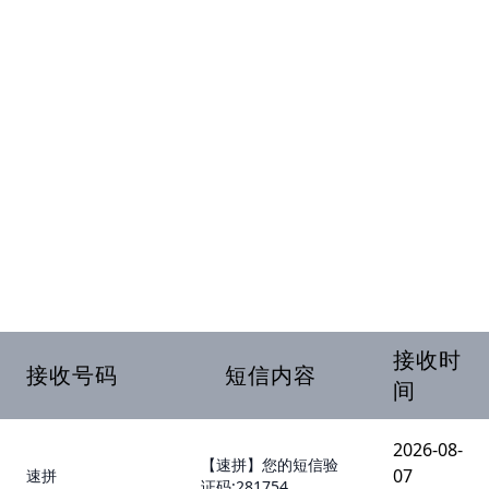
接收时
接收号码
短信内容
间
2026-08-
【速拼】您的短信验
07
速拼
证码:281754