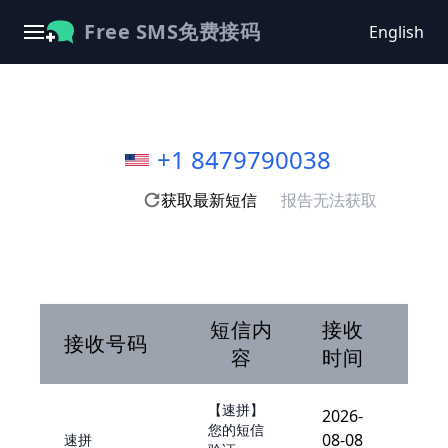
Free SMS免费接码
English
+1 8479790038
获取最新短信
报告无法获取
短信内
接收
接收号码
容
时间
【速拼】
2026-
您的短信
08-08
速拼