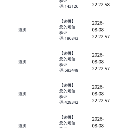
验证
22:22:58
码:143126
【速拼】
2026-
您的短信
08-08
速拼
验证
22:22:57
码:186843
【速拼】
2026-
您的短信
08-08
速拼
验证
22:22:57
码:583448
【速拼】
2026-
您的短信
08-08
速拼
验证
22:22:57
码:428342
【速拼】
2026-
您的短信
08-08
速拼