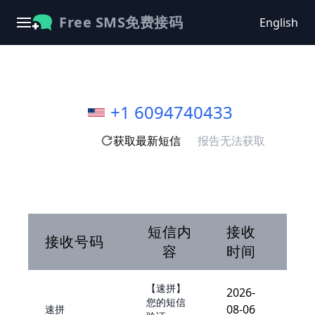
Free SMS免费接码
English
+1 6094740433
获取最新短信
报告无法获取
短信内
接收
接收号码
容
时间
【速拼】
2026-
您的短信
08-06
速拼