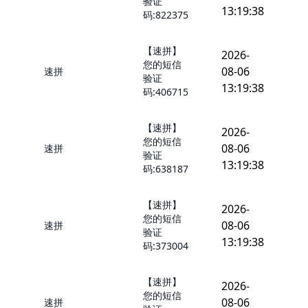
验证
13:19:38
码:822375
【速拼】
2026-
您的短信
08-06
速拼
验证
13:19:38
码:406715
【速拼】
2026-
您的短信
08-06
速拼
验证
13:19:38
码:638187
【速拼】
2026-
您的短信
08-06
速拼
验证
13:19:38
码:373004
【速拼】
2026-
您的短信
08-06
速拼