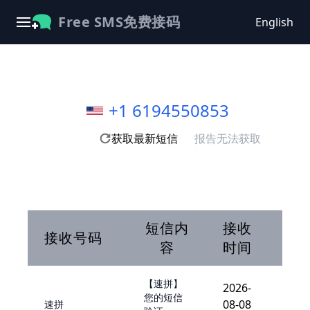
Free SMS免费接码
English
+1 6194550853
获取最新短信
报告无法获取
短信内
接收
接收号码
容
时间
【速拼】
2026-
您的短信
08-08
速拼