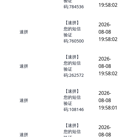
验证
19:58:02
码:784536
【速拼】
2026-
您的短信
08-08
速拼
验证
19:58:02
码:760500
【速拼】
2026-
您的短信
08-08
速拼
验证
19:58:02
码:262572
【速拼】
2026-
您的短信
08-08
速拼
验证
19:58:01
码:108146
【速拼】
2026-
您的短信
08-08
速拼